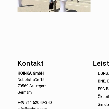
Footer
Kontakt
Leis
HOINKA GmbH
DGNB,
Nobelstraße 15
BNB, 
70569 Stuttgart
ESG B
Germany
Ökobil
+49 711 62049-340
Simula
info@hoinka.com