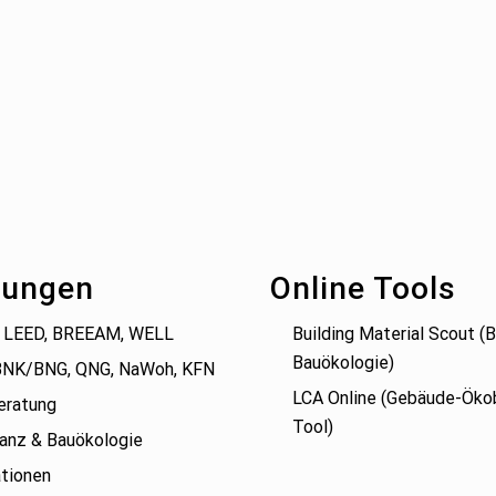
tungen
Online Tools
 LEED, BREEAM, WELL
Building Material Scout 
Bauökologie)
BNK/BNG, QNG, NaWoh, KFN
LCA Online (Gebäude-Öko
eratung
Tool)
anz & Bauökologie
tionen