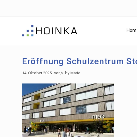
Skip
Skip
Zur
to
to
Fußzeile
right
main
springen
header
content
Hom
navigation
Gebäude
nachhaltig
Planen
Eröffnung Schulzentrum St
-
Green
14. Oktober 2025
von
// by
Marie
Building