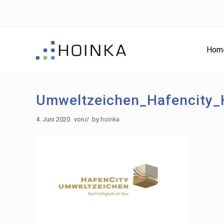
Skip
Skip
Zur
to
to
Fußzeile
right
main
springen
header
content
Hom
navigation
Gebäude
nachhaltig
Planen
Umweltzeichen_Hafencity_
-
Green
4. Juni 2020
von
// by
hoinka
Building