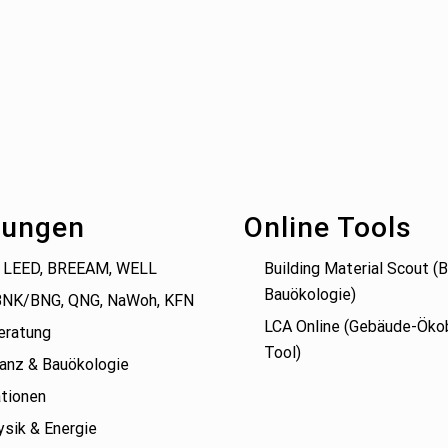
tungen
Online Tools
 LEED, BREEAM, WELL
Building Material Scout 
Bauökologie)
BNK/BNG, QNG, NaWoh, KFN
LCA Online (Gebäude-Öko
eratung
Tool)
anz & Bauökologie
tionen
sik & Energie