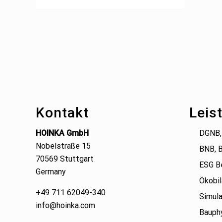
Footer
Kontakt
Leis
HOINKA GmbH
DGNB,
Nobelstraße 15
BNB, 
70569 Stuttgart
ESG B
Germany
Ökobil
+49 711 62049-340
Simula
info@hoinka.com
Bauphy