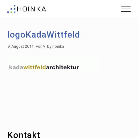
Menu
Skip
Zur
Menu
to
Fußzeile
Gebäude
main
springen
nachhaltig
content
Planen
logoKadaWittfeld
-
Green
Building
9. August 2011
von
// by
hoinka
Footer
Kontakt