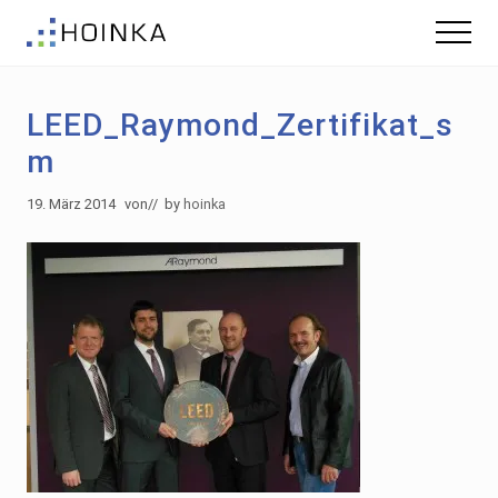
Menu
Skip
Zur
Menu
to
Fußzeile
Gebäude
main
springen
nachhaltig
content
Planen
LEED_Raymond_Zertifikat_s
-
Green
m
Building
19. März 2014
von
// by
hoinka