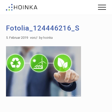
Menu
Skip
Zur
Menu
to
Fußzeile
Gebäude
main
springen
nachhaltig
content
Planen
Fotolia_124446216_S
-
Green
Building
5. Februar 2019
von
// by
hoinka