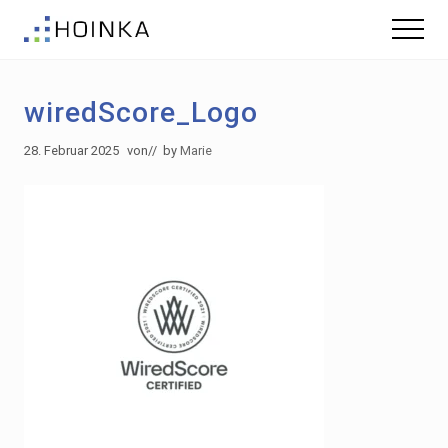
Menu
Skip
Zur
Menu
to
Fußzeile
Gebäude
main
springen
nachhaltig
content
Planen
wiredScore_Logo
-
Green
Building
28. Februar 2025
von
// by
Marie