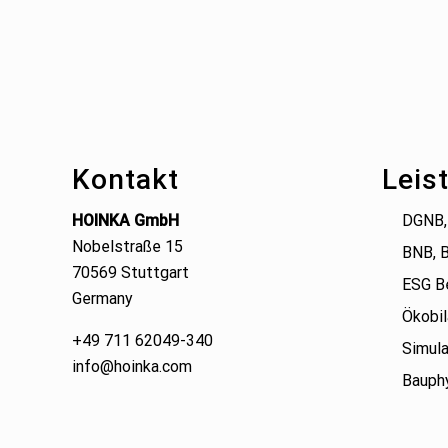
Footer
Kontakt
Leis
HOINKA GmbH
DGNB,
Nobelstraße 15
BNB, 
70569 Stuttgart
ESG B
Germany
Ökobil
+49 711 62049-340
Simula
info@hoinka.com
Bauphy