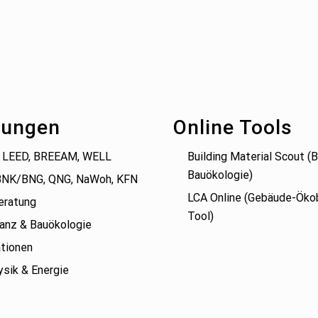
tungen
Online Tools
 LEED, BREEAM, WELL
Building Material Scout 
Bauökologie)
BNK/BNG, QNG, NaWoh, KFN
LCA Online (Gebäude-Öko
eratung
Tool)
anz & Bauökologie
tionen
sik & Energie