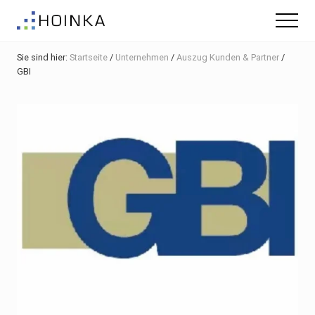
Menu
Skip
Zur
Zur
Menu
to
Hauptsidebar
Fußzeile
Gebäude
main
springen
springen
nachhaltig
Sie sind hier:
Startseite
/
Unternehmen
/
Auszug Kunden & Partner
/
content
Planen
GBI
-
Green
Building