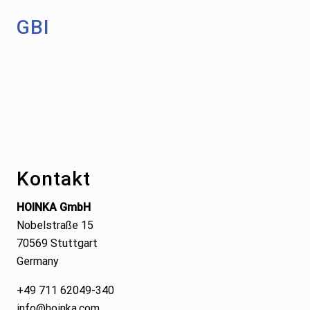
GBI
Footer
Kontakt
HOINKA GmbH
Nobelstraße 15
70569 Stuttgart
Germany
+49 711 62049-340
info@hoinka.com