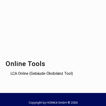
Footer
Online Tools
LCA Online (Gebäude-Ökobilanz Tool)
Site
Copyright by HOINKA GmbH © 2026