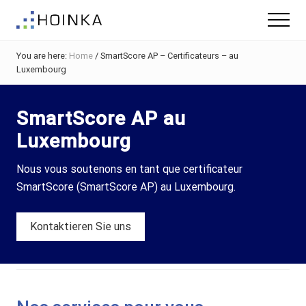
Menu
Skip
Skip
Menu
to
to
Gebäude
main
footer
nachhaltig
You are here:
Home
/
SmartScore AP – Certificateurs – au
content
Planen
Luxembourg
-
Green
Building
SmartScore AP au
Luxembourg
Nous vous soutenons en tant que certificateur
SmartScore (SmartScore AP) au Luxembourg.
Kontaktieren Sie uns