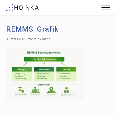
Menu
Skip
Skip
Menu
to
to
Gebäude
main
footer
nachhaltig
content
Planen
REMMS_Grafik
-
Green
Building
11 mars 2026
von
// by
Marie