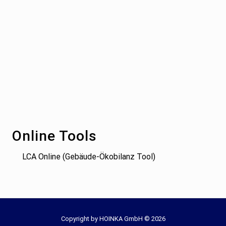
Footer
Online Tools
LCA Online (Gebäude-Ökobilanz Tool)
Site
Copyright by HOINKA GmbH © 2026