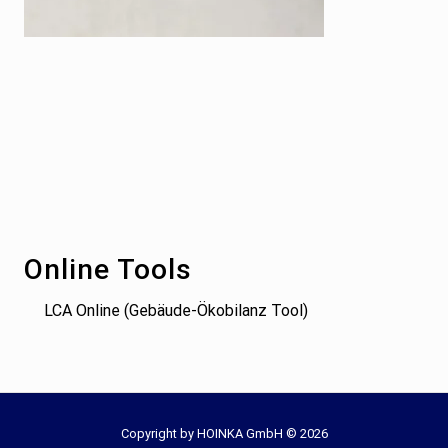
Footer
Online Tools
LCA Online (Gebäude-Ökobilanz Tool)
Site
Copyright by HOINKA GmbH © 2026