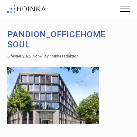
Menu
Skip
Skip
Menu
to
to
Gebäude
main
footer
nachhaltig
content
Planen
PANDION_OFFICEHOME
-
Green
SOUL
Building
6 février 2026
von
// by
hoinka redaktion