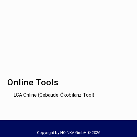
Footer
Online Tools
LCA Online (Gebäude-Ökobilanz Tool)
Site
Copyright by HOINKA GmbH © 2026