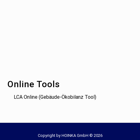
Footer
Online Tools
LCA Online (Gebäude-Ökobilanz Tool)
Site
Copyright by HOINKA GmbH © 2026