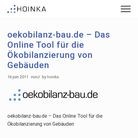
Menu
Skip
Skip
Menu
to
to
Gebäude
main
footer
nachhaltig
content
Planen
oekobilanz-bau.de – Das
-
Green
Online Tool für die
Building
Ökobilanzierung von
Gebäuden
16 juin 2011
von
// by
hoinka
oekobilanz-bau.de – Das Online Tool für die
Ökobilanzierung von Gebäuden