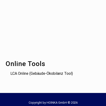
Footer
Online Tools
LCA Online (Gebäude-Ökobilanz Tool)
Site
Copyright by HOINKA GmbH © 2026