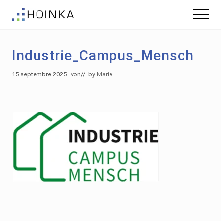
Menu
Skip
Skip
Menu
to
to
Gebäude
main
footer
nachhaltig
content
Planen
Industrie_Campus_Mensch
-
Green
Building
15 septembre 2025
von
// by
Marie