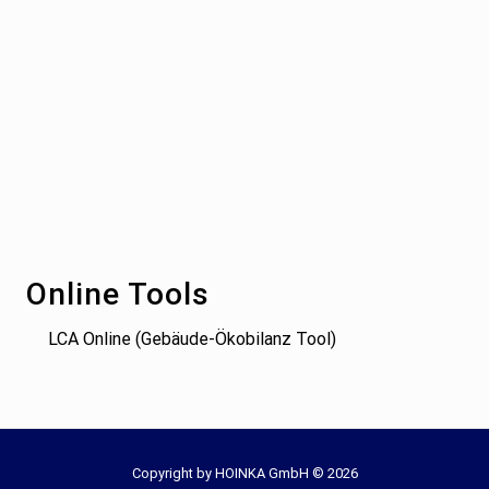
Footer
Online Tools
LCA Online (Gebäude-Ökobilanz Tool)
Site
Copyright by HOINKA GmbH © 2026