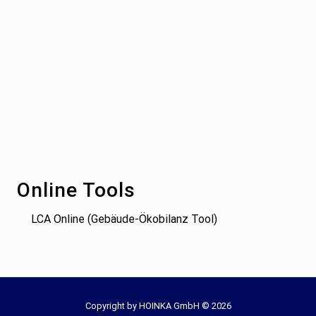
Footer
Online Tools
LCA Online (Gebäude-Ökobilanz Tool)
Site
Copyright by HOINKA GmbH © 2026