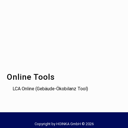
Footer
Online Tools
LCA Online (Gebäude-Ökobilanz Tool)
Site
Copyright by HOINKA GmbH © 2026