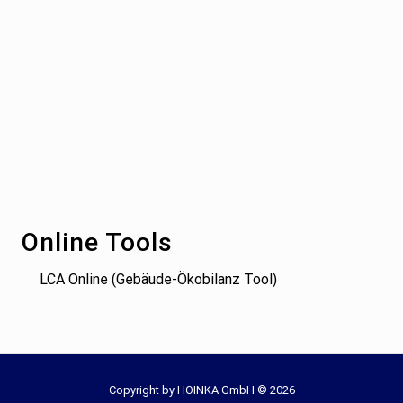
Footer
Online Tools
LCA Online (Gebäude-Ökobilanz Tool)
Site
Copyright by HOINKA GmbH © 2026