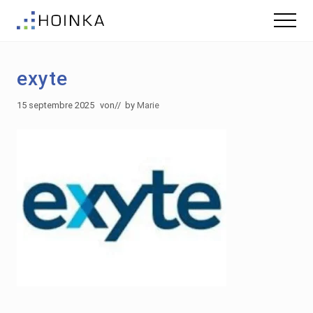
Menu
Skip
Skip
Menu
to
to
Gebäude
main
footer
nachhaltig
content
Planen
exyte
-
Green
Building
15 septembre 2025
von
// by
Marie