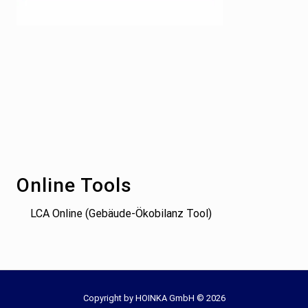
Footer
Online Tools
LCA Online (Gebäude-Ökobilanz Tool)
Site
Copyright by HOINKA GmbH © 2026