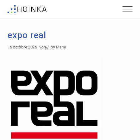
Menu
Skip
Skip
Menu
to
to
Gebäude
main
footer
nachhaltig
content
Planen
expo real
-
Green
Building
15 octobre 2025
von
// by
Marie