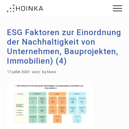
Menu
Skip
Skip
Menu
to
to
Gebäude
main
footer
nachhaltig
content
Planen
ESG Faktoren zur Einordnung
-
Green
der Nachhaltigkeit von
Building
Unternehmen, Bauprojekten,
Immobilien) (4)
17 juillet 2025
von
// by
Marie