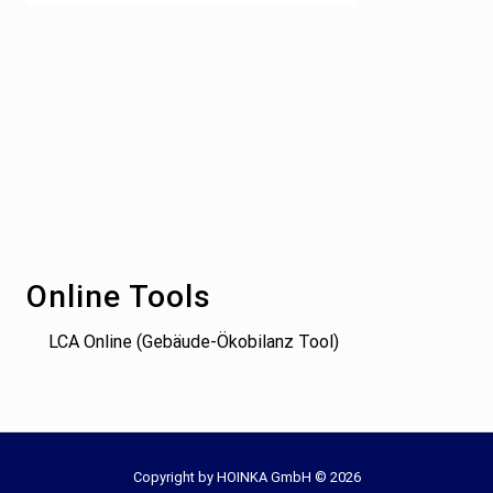
Footer
Online Tools
LCA Online (Gebäude-Ökobilanz Tool)
Site
Copyright by HOINKA GmbH © 2026