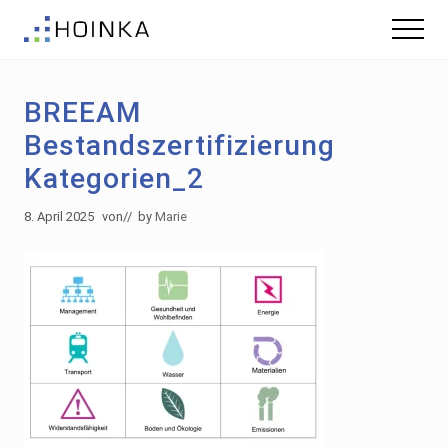
Menu
Skip
Zur
Menu
to
Fußzeile
Gebäude
main
springen
nachhaltig
content
Planen
BREEAM
-
Green
Bestandszertifizierung
Building
Kategorien_2
8. April 2025
von
// by
Marie